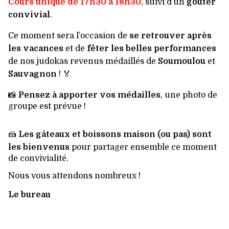
Cours unique de
17h30 à 18h30
,
suivi d’un
goûter
convivial
.
Ce moment sera l’occasion de
se retrouver après
les vacances
et de
fêter les belles performances
de nos judokas revenus médaillés de
Soumoulou
et
Sauvagnon
! 🏅
📸
Pensez à apporter vos médailles
, une photo de
groupe est prévue !
🍰
Les gâteaux et boissons maison (ou pas) sont
les bienvenus
pour partager ensemble ce moment
de convivialité.
Nous vous attendons nombreux !
Le bureau