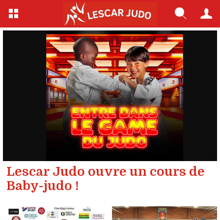
Lescar Judo ouvre un cours de
Baby-judo !